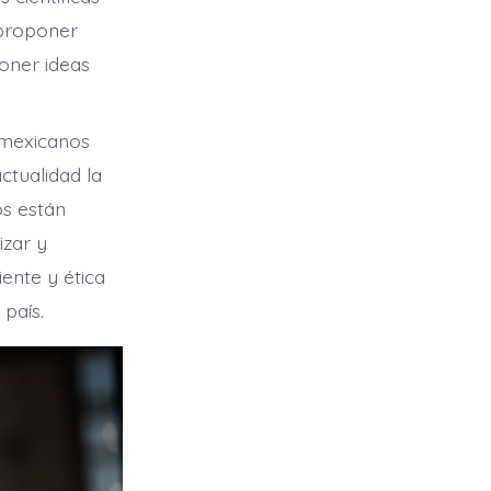
 proponer
poner ideas
 mexicanos
ctualidad la
os están
izar y
iente y ética
 país.