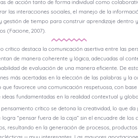
tas de acción tanto de forma individual como colaborati
r las interacciones sociales, el manejo de la informació
y gestión de tiempo para construir aprendizaje dentro y
os (Facione, 2007).
o crítico destaca la comunicación asertiva entre las per
entan de manera coherente y lógica, adecuadas al cont
 habilidad de evaluación de una manera eficiente. De est
nes más acertadas en la elección de las palabras y la o
 lo que favorece una comunicación respetuosa, con base
ideas fundamentadas en la realidad contextual y globa
pensamiento crítico se detona la creatividad, lo que da p
e logra “pensar fuera de la caja” sin el encuadre de los
os, resultando en la generación de procesos, productos
 eclécticas y muy interesantes. Las mayores aportaciones