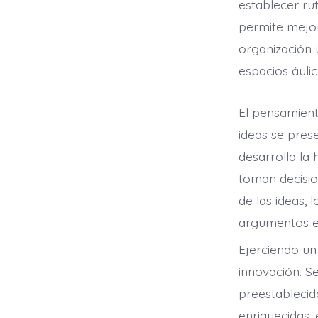
establecer ru
permite mejora
organización 
espacios áulic
El pensamient
ideas se pres
desarrolla la
toman decisio
de las ideas,
argumentos e 
Ejerciendo un 
innovación. S
preestablecid
enriquecidas,