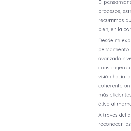
El pensamient
procesos, est
recurrimos du
bien, en la co
Desde mi expe
pensamiento c
avanzado niv
construyen su
visión hacia l
coherente un a
más eficiente
ético al mome
A través del d
reconocer las