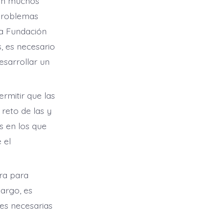
 en muchos
 problemas
 la Fundación
, es necesario
esarrollar un
rmitir que las
 reto de las y
s en los que
 el
ura para
bargo, es
tes necesarias