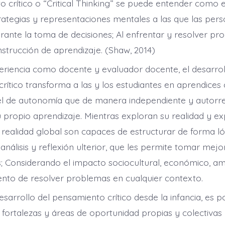
o crítico o “Critical Thinking” se puede entender como 
rategias y representaciones mentales a las que las per
rante la toma de decisiones; Al enfrentar y resolver pr
nstrucción de aprendizaje. (Shaw, 2014)
riencia como docente y evaluador docente, el desarrol
rítico transforma a las y los estudiantes en aprendices
el de autonomía que de manera independiente y autorr
 propio aprendizaje. Mientras exploran su realidad y e
a realidad global son capaces de estructurar de forma ló
nálisis y reflexión ulterior, que les permite tomar mejo
s; Considerando el impacto sociocultural, económico, am
nto de resolver problemas en cualquier contexto.
esarrollo del pensamiento crítico desde la infancia, es p
 fortalezas y áreas de oportunidad propias y colectivas