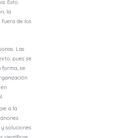
va. Esto
n, la
 fuera de los
sonas. Las
exto, pues se
a forma, se
rganización
 en
l.
ie a la
 cánones
 y soluciones
 científicas