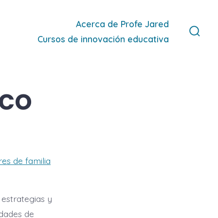
Acerca de Profe Jared
Cursos de innovación educativa
Alter
la
búsq
ico
es de familia
 estrategias y
idades de