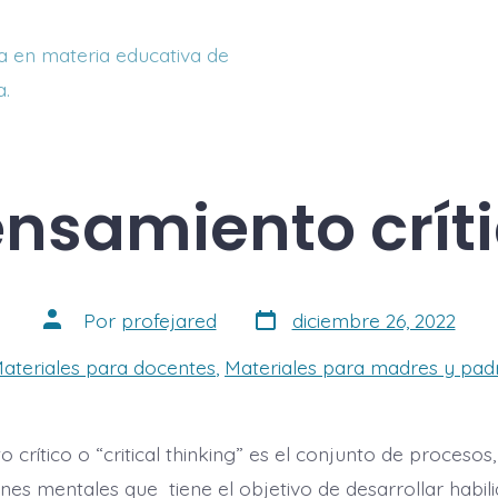
a en materia educativa de
a.
nsamiento crít
Fecha
Autor
Por
profejared
diciembre 26, 2022
de
de
la
la
as
ateriales para docentes
,
Materiales para madres y padr
entrada
entrada
 crítico o “critical thinking” es el conjunto de procesos,
nes mentales que tiene el objetivo de desarrollar habil