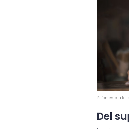
El fomento a la l
Del su