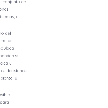
el conjunto de
sonas
oblemas, o
lo del
 con un
egulada
xpanden su
gica y
res decisiones:
biental y
osible
 para