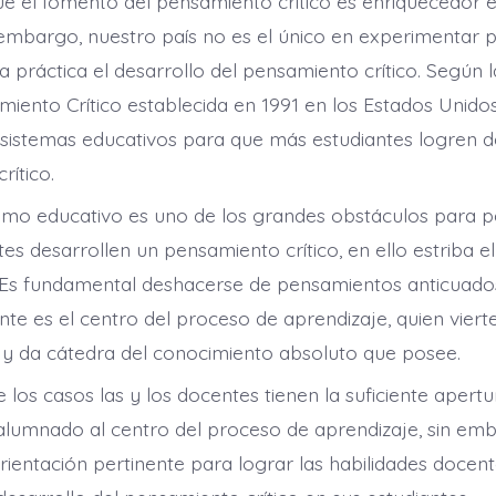
ue el fomento del pensamiento crítico es enriquecedor
 embargo, nuestro país no es el único en experimentar
la práctica el desarrollo del pensamiento crítico. Según
miento Crítico establecida en 1991 en los Estados Unidos
s sistemas educativos para que más estudiantes logren d
rítico.
lismo educativo es uno de los grandes obstáculos para pe
tes desarrollen un pensamiento crítico, en ello estriba el
 Es fundamental deshacerse de pensamientos anticuado
nte es el centro del proceso de aprendizaje, quien vierte
y da cátedra del conocimiento absoluto que posee.
 los casos las y los docentes tienen la suficiente apert
 alumnado al centro del proceso de aprendizaje, sin em
orientación pertinente para lograr las habilidades docen