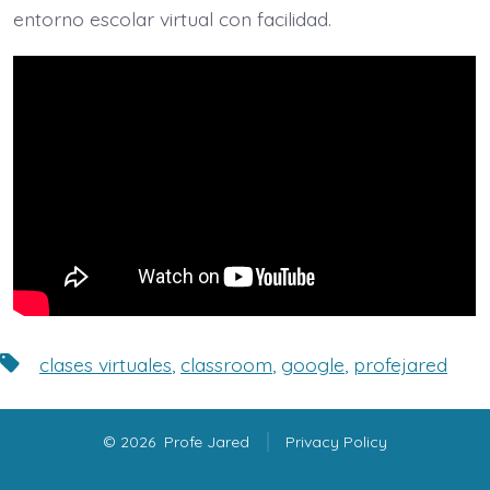
entorno escolar virtual con facilidad.
Etiquetas
clases virtuales
,
classroom
,
google
,
profejared
© 2026
Profe Jared
Privacy Policy