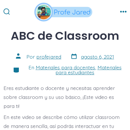
Saltar
al
Alternar
Me
contenido
la
búsqueda
ABC de Classroom
Fecha
Autor
Por
profejared
agosto 6, 2021
de
de
la
la
En
Materiales para docentes
,
Materiales
Categorías
entrada
entrada
para estudiantes
Eres estudiante o docente y necesitas aprender
sobre classroom y su uso básico, ¡Este video es
para ti!
En este video se describe cómo utilizar classroom
de manera sencilla, así podrás interactuar en tu